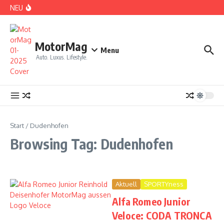
Zum Inhalt springen
NEU
DS No 8: Das elektrische Manifest
MotorMag
Menu
Auto. Luxus. Lifestyle.
PARIS: LOVE TOWN
Start
/
Dudenhofen
Browsing Tag: Dudenhofen
Aktuell
SPORTYness
Alfa Romeo Junior
CDE 2026: High Class Event in München
Veloce: CODA TRONCA