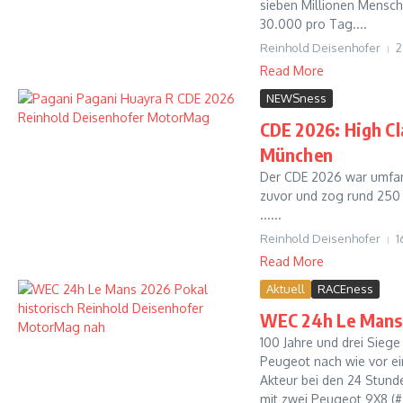
sieben Millionen Mensch
30.000 pro Tag....
Reinhold Deisenhofer
2
Read More
NEWSness
CDE 2026: High Cl
München
Der CDE 2026 war umfang
zuvor und zog rund 250
......
Reinhold Deisenhofer
1
Read More
Aktuell
RACEness
WEC 24h Le Mans:
100 Jahre und drei Siege 
Peugeot nach wie vor ei
Akteur bei den 24 Stund
mit zwei Peugeot 9X8 (#