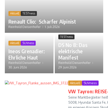
Aktuell
TESTness
Renault Clio: Scharfer Alpinist
Reinhold Deisenhofer
1. Juli 2026
TESTness
Aktuell
SUVness
DS No 8: Das
Ineos Grenadier:
elektrische
Ehrliche Haut
Manifest
Reinhold Deisenhofer
Reinhold Deisenhofer
30. Juni 2026
29. Juni 2026
Aktuell
SUVness
VW Tayron: REISE
Seine Marktbegleiter he
5008, Hyundai Santa Fe, 
im eigenen Konzern Skod