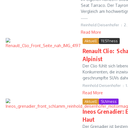
Seat Tarraco. Der Tayron
Vergleich am hochwertigs
......
Reinhold Deisenhofer
2.
Read More
Aktuell
TESTness
Renault Clio: Sch
Alpinist
Der Clio fühlt sich leben
Konkurrenten, die inzwi
geschrumpfte SUVs dah
Reinhold Deisenhofer
1
Read More
Aktuell
SUVness
Ineos Grenadier: 
Haut
Der Grenadier ist bestens