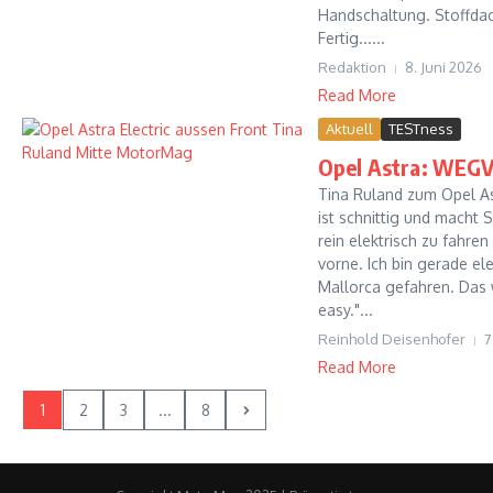
Handschaltung. Stoffdac
Fertig......
Redaktion
8. Juni 2026
Read More
Aktuell
TESTness
Opel Astra: WEG
Tina Ruland zum Opel Ast
ist schnittig und macht S
rein elektrisch zu fahren
vorne. Ich bin gerade el
Mallorca gefahren. Das 
easy."...
Reinhold Deisenhofer
7
Read More
1
2
3
...
8