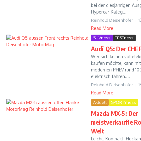
bei der diesjährigen Aus
Hypercar-Kateg...
Reinhold Deisenhofer
1
Read More
SUVness
TESTness
Audi Q5: Der CHE
Wer sich keinen vollele
kaufen möchte, kann mi
modernen PHEV rund 100
elektrisch fahren....
Reinhold Deisenhofer
1
Read More
Aktuell
SPORTYness
Mazda MX-5: Der
meistverkaufte Ro
Welt
Leicht. Kompakt. Heckant