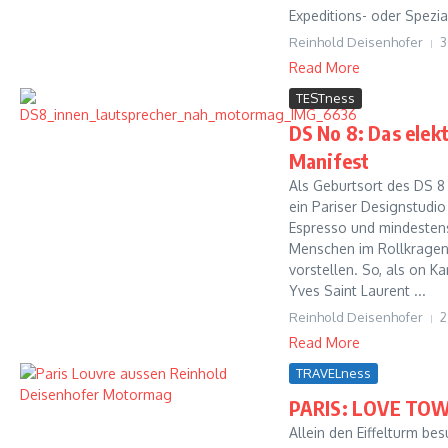
Expeditions- oder Spezial
Reinhold Deisenhofer
3
Read More
TESTness
DS No 8: Das elek
Manifest
Als Geburtsort des DS 8
ein Pariser Designstudio
Espresso und mindesten
Menschen im Rollkragen
vorstellen. So, als on Ka
Yves Saint Laurent ...
Reinhold Deisenhofer
2
Read More
TRAVELness
PARIS: LOVE TO
Allein den Eiffelturm be