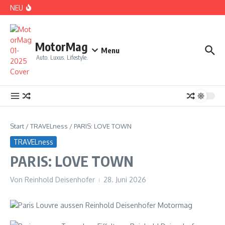
Zum Inhalt springen
NEU
DS No 8: Das elektrische Manifest
MotorMag
Menu
Auto. Luxus. Lifestyle.
PARIS: LOVE TOWN
Start
/
TRAVELness
/
PARIS: LOVE TOWN
TRAVELness
PARIS: LOVE TOWN
Von
Reinhold Deisenhofer
28. Juni 2026
CDE 2026: High Class Event in München