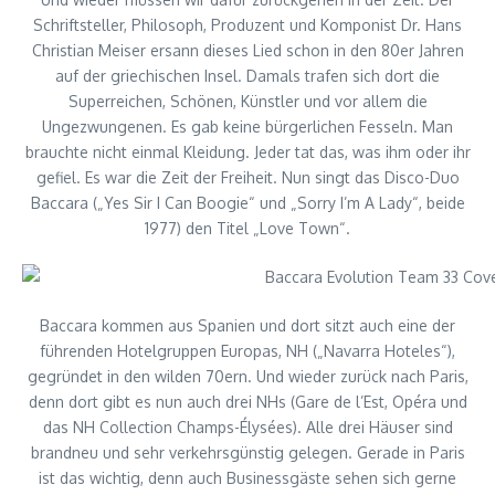
Schriftsteller, Philosoph, Produzent und Komponist Dr. Hans
Christian Meiser ersann dieses Lied schon in den 80er Jahren
auf der griechischen Insel. Damals trafen sich dort die
Superreichen, Schönen, Künstler und vor allem die
Ungezwungenen. Es gab keine bürgerlichen Fesseln. Man
brauchte nicht einmal Kleidung. Jeder tat das, was ihm oder ihr
gefiel. Es war die Zeit der Freiheit. Nun singt das Disco-Duo
Baccara („Yes Sir I Can Boogie“ und „Sorry I’m A Lady“, beide
1977) den Titel „Love Town“.
Baccara kommen aus Spanien und dort sitzt auch eine der
führenden Hotelgruppen Europas, NH („Navarra Hoteles“),
gegründet in den wilden 70ern. Und wieder zurück nach Paris,
denn dort gibt es nun auch drei NHs (Gare de l’Est, Opéra und
das NH Collection Champs-Élysées). Alle drei Häuser sind
brandneu und sehr verkehrsgünstig gelegen. Gerade in Paris
ist das wichtig, denn auch Businessgäste sehen sich gerne