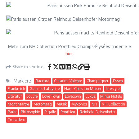
Mehr zum NH Collection Ponthieu Champs-Élysées finden Sie
hier
.
Share this Article
Markiert:
Baccara
Catarina Valente
Champagner
Essen
Frankreich
Galeries Lafayette
Hans Christian Meiser
Lifestyle
Literatur
Louvre
Love Town
Lovetown
Luxus
Minor Hotels
Mont Martre
MotorMag
Musik
Mykonos
NH
NH Collection
Paris
Philosophie
Pigalle
Ponthieu
Reinhold Deisenhofer
Trocadero