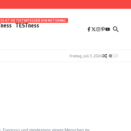
SS IST DIE TESTKATEGORIE VON MOTORMAG
ness
TESTness
Freitag, Juli 3, 2026
sik, Espresso und mindestens einem Menschen im