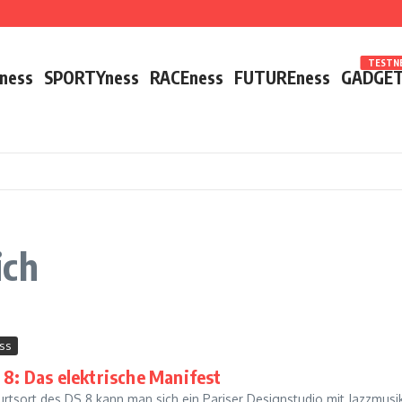
TESTNE
ness
SPORTYness
RACEness
FUTUREness
GADGET
ich
ss
 8: Das elektrische Manifest
urtsort des DS 8 kann man sich ein Pariser Designstudio mit Jazzmu