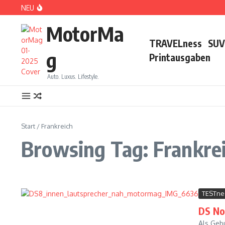
Zum Inhalt springen
NEU
DS No 8: Das elektrische Manifest
MotorMa
TRAVELness
SUV
g
Printausgaben
Auto. Luxus. Lifestyle.
PARIS: LOVE TOWN
Start
/
Frankreich
Browsing Tag: Frankre
TESTne
DS No
CDE 2026: High Class Event in München
Als Geb