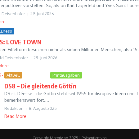
enpullover vorstellen. So, als on Karl Lagerfeld und Yves Saint Lauren
d Deisenhofer
29. Juni 2026
ore
ELness
IS: LOVE TOWN
 den Eiffelturm besuchen mehr als sieben Millionen Menschen, also 15
ld Deisenhofer
28. Juni 2026
More
Aktuell
FUTUREness
Printausgaben
DS8 – Die gleitende Göttin
DS ist Déesse - die Göttin steht seit 1955 für disruptive Ideen und
bemerkenswert fort....
Redaktion
8. August 2025
Read More
Copyright MotorMag 2025 | Präsentiert von