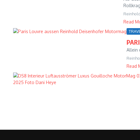
Rollkrag
Reinhol
Read M
TRAV
PAR
Allein
Reinho
Read 