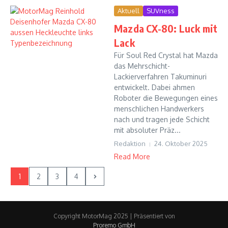
Aktuell
SUVness
Mazda CX-80: Luck mit
Lack
Für Soul Red Crystal hat Mazda
das Mehrschicht-
Lackierverfahren Takuminuri
entwickelt. Dabei ahmen
Roboter die Bewegungen eines
menschlichen Handwerkers
nach und tragen jede Schicht
mit absoluter Präz...
Redaktion
24. Oktober 2025
Read More
1
2
3
4
Copyright MotorMag 2025 | Präsentiert von
Proremo GmbH