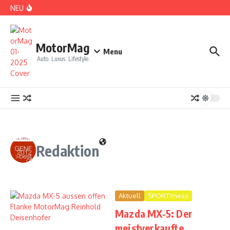
Zum Inhalt springen
NEU
DS No 8: Das elektrische Manifest
MotorMag
Menu
Auto. Luxus. Lifestyle.
PARIS: LOVE TOWN
Redaktion
Aktuell
SPORTYness
Mazda MX-5: Der
CDE 2026: High Class Event in München
meistverkaufte