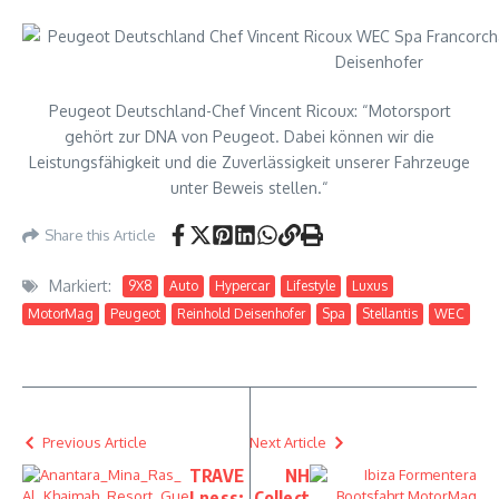
Peugeot Deutschland-Chef Vincent Ricoux: “Motorsport
gehört zur DNA von Peugeot. Dabei können wir die
Leistungsfähigkeit und die Zuverlässigkeit unserer Fahrzeuge
unter Beweis stellen.“
Share this Article
Markiert:
9X8
Auto
Hypercar
Lifestyle
Luxus
MotorMag
Peugeot
Reinhold Deisenhofer
Spa
Stellantis
WEC
Previous Article
Next Article
TRAVE
NH
Lness:
Collect