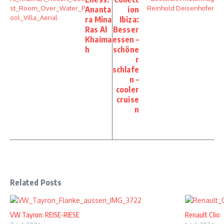
Ananta
ion
ra Mina
Ibiza:
Ras Al
Besser
Khaima
essen –
h
schöne
r
schlafe
n –
cooler
cruise
n
Related Posts
VW Tayron: REISE-RIESE
Renault Clio: 