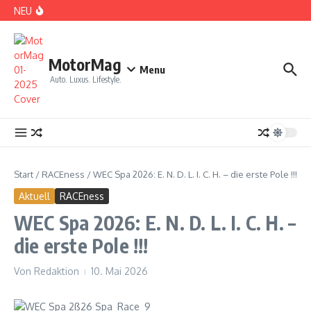
Zum Inhalt springen
NEU
DS No 8: Das elektrische Manifest
MotorMag
Menu
Auto. Luxus. Lifestyle.
PARIS: LOVE TOWN
Start
/
RACEness
/
WEC Spa 2026: E. N. D. L. I. C. H. – die erste Pole !!!
Aktuell
RACEness
WEC Spa 2026: E. N. D. L. I. C. H. –
die erste Pole !!!
Von
Redaktion
10. Mai 2026
CDE 2026: High Class Event in München