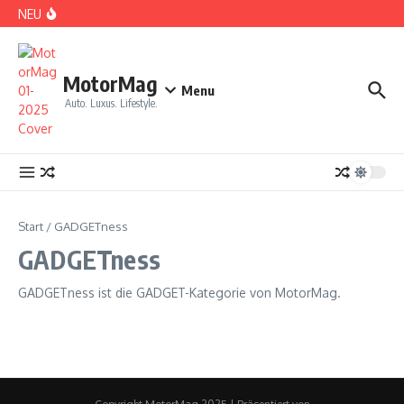
Zum Inhalt springen
NEU
DS No 8: Das elektrische Manifest
MotorMag
Menu
Auto. Luxus. Lifestyle.
PARIS: LOVE TOWN
Start
/
GADGETness
GADGETness
GADGETness ist die GADGET-Kategorie von MotorMag.
CDE 2026: High Class Event in München