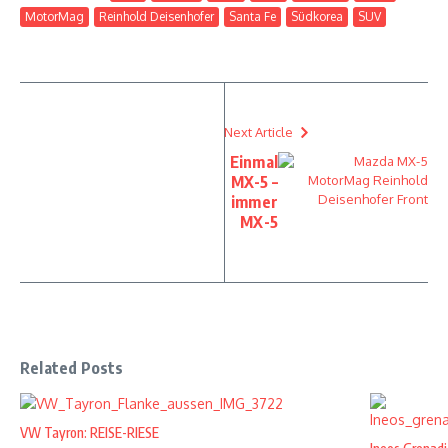
MotorMag
Reinhold Deisenhofer
Santa Fe
Südkorea
SUV
Next Article
Einmal
MX-5 –
immer
MX-5
Related Posts
VW Tayron: REISE-RIESE