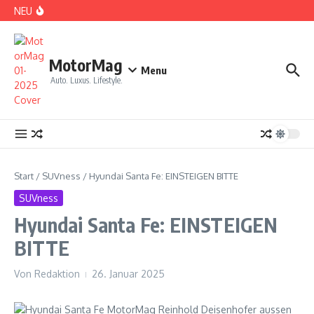
Zum Inhalt springen
NEU
DS No 8: Das elektrische Manifest
MotorMag
Menu
Auto. Luxus. Lifestyle.
PARIS: LOVE TOWN
Start
/
SUVness
/
Hyundai Santa Fe: EINSTEIGEN BITTE
SUVness
Hyundai Santa Fe: EINSTEIGEN
BITTE
Von
Redaktion
26. Januar 2025
CDE 2026: High Class Event in München