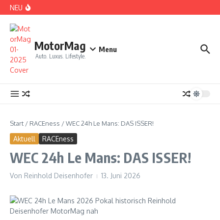
Zum Inhalt springen
NEU
DS No 8: Das elektrische Manifest
MotorMag
Menu
Auto. Luxus. Lifestyle.
PARIS: LOVE TOWN
Start
/
RACEness
/
WEC 24h Le Mans: DAS ISSER!
Aktuell
RACEness
WEC 24h Le Mans: DAS ISSER!
Von
Reinhold Deisenhofer
13. Juni 2026
CDE 2026: High Class Event in München