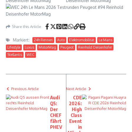
Share this Article
Markiert:
24h Rennen
Auto
Elektromobilität
Le Mans
Lifestyle
Luxus
MotorMag
Peugeot
Reinhold Deisenhofer
Stellantis
WEC
Previous Article
Next Article
Audi
CDE
Q5:
2026:
Der
High
CHEF
Class
fährt
Event
PHEV
in