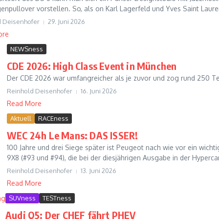
enpullover vorstellen. So, als on Karl Lagerfeld und Yves Saint Lauren
d Deisenhofer
29. Juni 2026
ore
NEWSness
CDE 2026: High Class Event in München
Der CDE 2026 war umfangreicher als je zuvor und zog rund 250 Teil
Reinhold Deisenhofer
16. Juni 2026
Read More
Aktuell
RACEness
WEC 24h Le Mans: DAS ISSER!
100 Jahre und drei Siege später ist Peugeot nach wie vor ein wich
9X8 (#93 und #94), die bei der diesjährigen Ausgabe in der Hypercar
Reinhold Deisenhofer
13. Juni 2026
Read More
SUVness
TESTness
Audi Q5: Der CHEF fährt PHEV