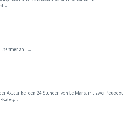
t ...
nehmer an ......
tiger Akteur bei den 24 Stunden von Le Mans, mit zwei Peugeot
-Kateg...