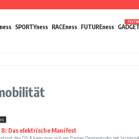
TESTNE
ness
SPORTYness
RACEness
FUTUREness
GADGET
obilität
ss
 8: Das elektrische Manifest
urtsort des DS 8 kann man sich ein Pariser Designstudio mit Jazzmu