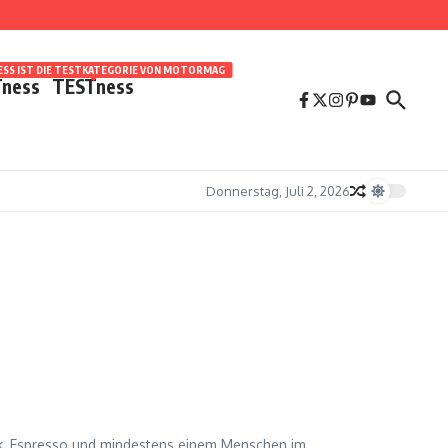
SS IST DIE TESTKATEGORIE VON MOTORMAG
ness
TESTness
Donnerstag, Juli 2, 2026
sik, Espresso und mindestens einem Menschen im