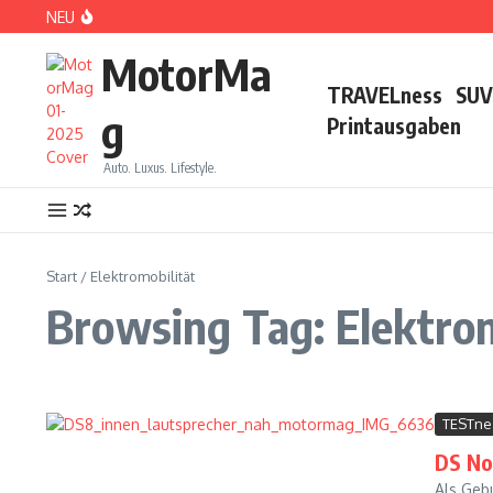
Zum Inhalt springen
NEU
DS No 8: Das elektrische Manifest
MotorMa
TRAVELness
SUV
g
Printausgaben
Auto. Luxus. Lifestyle.
PARIS: LOVE TOWN
Start
/
Elektromobilität
Browsing Tag: Elektrom
TESTne
DS No
CDE 2026: High Class Event in München
Als Geb