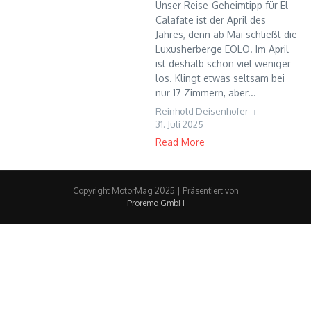
Unser Reise-Geheimtipp für El
Calafate ist der April des
Jahres, denn ab Mai schließt die
Luxusherberge EOLO. Im April
ist deshalb schon viel weniger
los. Klingt etwas seltsam bei
nur 17 Zimmern, aber...
Reinhold Deisenhofer
31. Juli 2025
Read More
Copyright MotorMag 2025 | Präsentiert von
Proremo GmbH