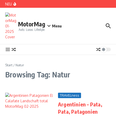
Zum Inhalt springen
NEU
DS No 8: Das elektrische Manifest
MotorMag
Menu
Auto. Luxus. Lifestyle.
PARIS: LOVE TOWN
Start
/
Natur
Browsing Tag: Natur
TRAVELness
Argentinien – Pata,
CDE 2026: High Class Event in München
Pata, Patagonien