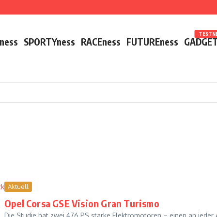
TESTNE
ness
SPORTYness
RACEness
FUTUREness
GADGET
Aktuell
FUTUREness
Opel Corsa GSE Vision Gran Turismo
Die Studie hat zwei 476 PS starke Elektromotoren – einen an jeder