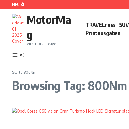
Zum Inhalt springen
NEU
DS No 8: Das elektrische Manifest
MotorMa
TRAVELness
SUV
g
Printausgaben
Auto. Luxus. Lifestyle.
PARIS: LOVE TOWN
Start
/
800Nm
Browsing Tag: 800Nm
CDE 2026: High Class Event in München