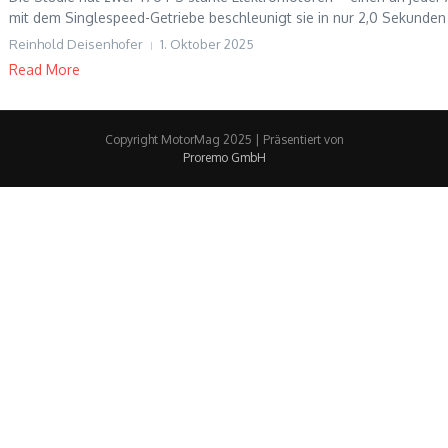
mit dem Singlespeed-Getriebe beschleunigt sie in nur 2,0 Sekunden 
Reinhold Deisenhofer
1. Oktober 2025
Read More
Copyright MotorMag 2025 | Präsentiert von
Proremo GmbH