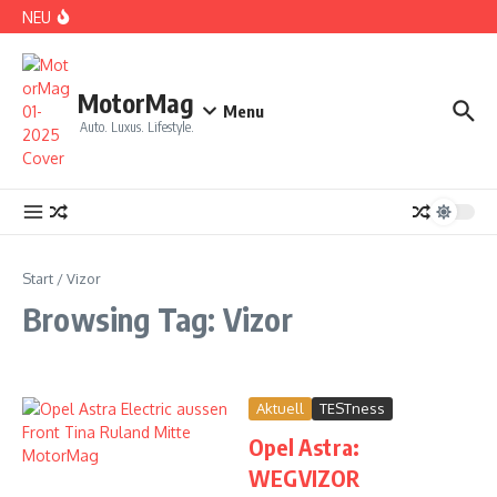
Zum Inhalt springen
NEU
DS No 8: Das elektrische Manifest
MotorMag
Menu
Auto. Luxus. Lifestyle.
PARIS: LOVE TOWN
Start
/
Vizor
Browsing Tag: Vizor
Aktuell
TESTness
Opel Astra:
CDE 2026: High Class Event in München
WEGVIZOR