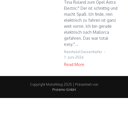
Tina Ruland zum Opel Astra
Electric:" Der ist schnittig und
macht Spaß. Ich finde, rein
elektrisch zu fahren ist ganz
weit vorne. Ich bin gerade
elektrisch nach Mallorca
gefahren. Das war total
easy."...
Reinhold Deisenhofer
7. Juni 2026
Read More
Copyright MotorMag 2025 | Präsentiert von
Proremo GmbH