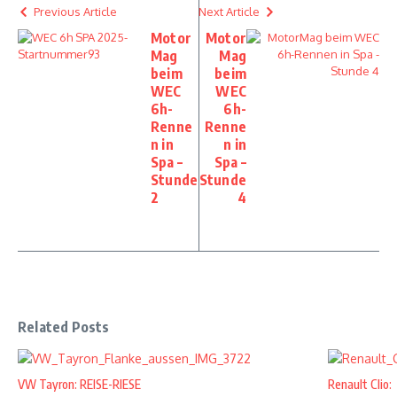
Previous Article
Next Article
Motor
Motor
Mag
Mag
beim
beim
WEC
WEC
6h-
6h-
Renne
Renne
n in
n in
Spa –
Spa –
Stunde
Stunde
2
4
Related Posts
VW Tayron: REISE-RIESE
Renault Clio: 