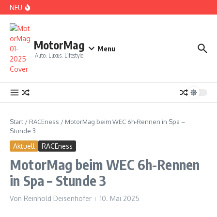
Zum Inhalt springen
NEU
DS No 8: Das elektrische Manifest
MotorMag
Menu
Auto. Luxus. Lifestyle.
PARIS: LOVE TOWN
Start
/
RACEness
/
MotorMag beim WEC 6h-Rennen in Spa –
Stunde 3
Aktuell
RACEness
MotorMag beim WEC 6h-Rennen
in Spa – Stunde 3
Von
Reinhold Deisenhofer
10. Mai 2025
CDE 2026: High Class Event in München