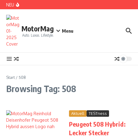
Zum Inhalt springen
NEU
DS No 8: Das elektrische Manifest
MotorMag
Menu
Auto. Luxus. Lifestyle.
PARIS: LOVE TOWN
Start
/
508
Browsing Tag: 508
Aktuell
TESTness
Peugeot 508 Hybrid:
CDE 2026: High Class Event in München
Lecker Stecker