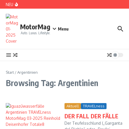
Zum Inhalt springen
NEU
DS No 8: Das elektrische Manifest
MotorMag
Menu
Auto. Luxus. Lifestyle.
PARIS: LOVE TOWN
Start
/
Argentinien
Browsing Tag: Argentinien
Aktuell
TRAVELness
DER FALL DER FÄLLE
CDE 2026: High Class Event in München
Der Teufelsschlund („Garganta