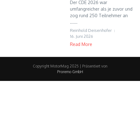
Der CDE 2026 war
umfangreicher als je zuvor und
zog rund 250 Teilnehmer an
......
Reinhold Deisenhofer
16. Juni 2026
Read More
Copyright MotorMag 2025 | Präsentiert von
Proremo GmbH