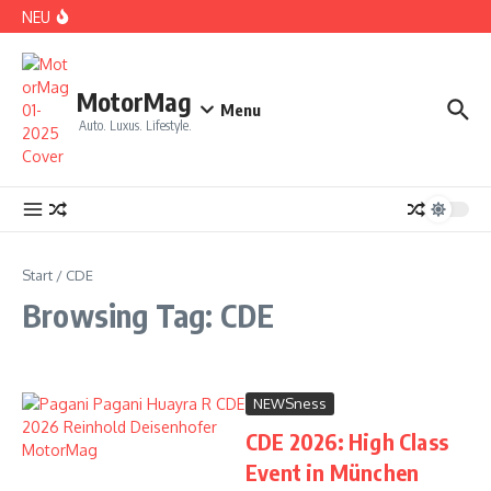
Zum Inhalt springen
NEU
DS No 8: Das elektrische Manifest
MotorMag
Menu
Auto. Luxus. Lifestyle.
PARIS: LOVE TOWN
Start
/
CDE
Browsing Tag: CDE
NEWSness
CDE 2026: High Class
CDE 2026: High Class Event in München
Event in München