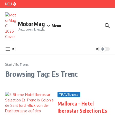
Zum Inhalt springen
NEU
DS No 8: Das elektrische Manifest
MotorMag
Menu
Auto. Luxus. Lifestyle.
PARIS: LOVE TOWN
Start
/
Es Trenc
Browsing Tag: Es Trenc
TRAVELness
Mallorca – Hotel
CDE 2026: High Class Event in München
Iberostar Selection Es