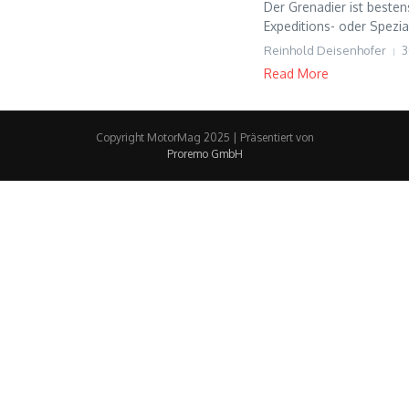
Der Grenadier ist bestens
Expeditions- oder Spezial
Reinhold Deisenhofer
3
Read More
Copyright MotorMag 2025 | Präsentiert von
Proremo GmbH