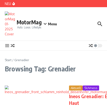
Zum Inhalt springen
NEU
DS No 8: Das elektrische Manifest
MotorMag
Menu
Auto. Luxus. Lifestyle.
PARIS: LOVE TOWN
Start
/
Grenadier
Browsing Tag: Grenadier
Aktuell
SUVness
Ineos Grenadier: 
CDE 2026: High Class Event in München
Haut