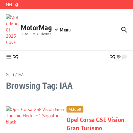
Zum Inhalt springen
NEU
DS No 8: Das elektrische Manifest
MotorMag
Menu
Auto. Luxus. Lifestyle.
PARIS: LOVE TOWN
Start
/
IAA
Browsing Tag: IAA
Aktuell
FUTUREness
Opel Corsa GSE Vision
CDE 2026: High Class Event in München
Gran Turismo