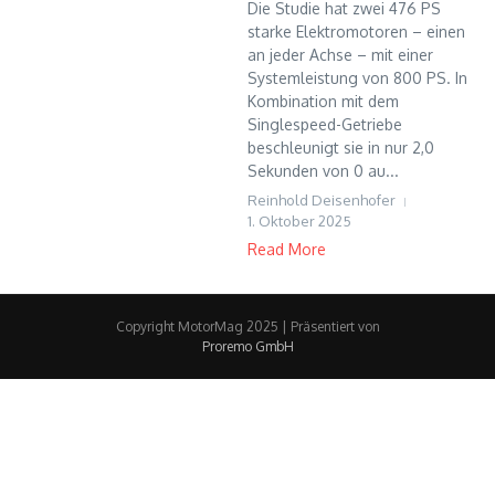
Die Studie hat zwei 476 PS
starke Elektromotoren – einen
an jeder Achse – mit einer
Systemleistung von 800 PS. In
Kombination mit dem
Singlespeed-Getriebe
beschleunigt sie in nur 2,0
Sekunden von 0 au...
Reinhold Deisenhofer
1. Oktober 2025
Read More
Copyright MotorMag 2025 | Präsentiert von
Proremo GmbH