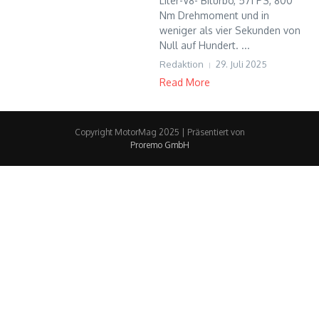
Liter-V8- Biturbo, 571 PS, 800
Nm Drehmoment und in
weniger als vier Sekunden von
Null auf Hundert. ...
Redaktion
29. Juli 2025
Read More
Copyright MotorMag 2025 | Präsentiert von
Proremo GmbH