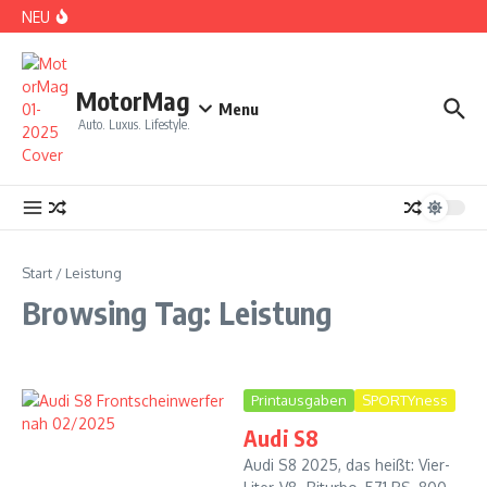
Zum Inhalt springen
NEU
DS No 8: Das elektrische Manifest
MotorMag
Menu
Auto. Luxus. Lifestyle.
PARIS: LOVE TOWN
Start
/
Leistung
Browsing Tag: Leistung
Printausgaben
SPORTYness
Audi S8
CDE 2026: High Class Event in München
Audi S8 2025, das heißt: Vier-