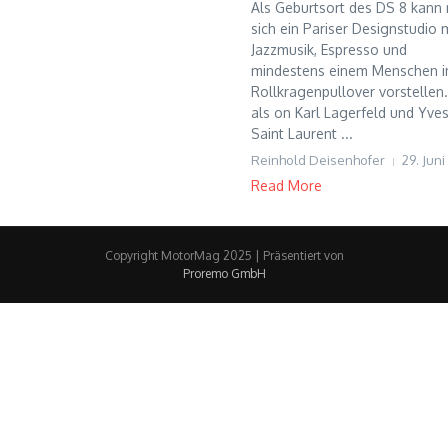
Als Geburtsort des DS 8 kann
sich ein Pariser Designstudio m
Jazzmusik, Espresso und
mindestens einem Menschen 
Rollkragenpullover vorstellen.
als on Karl Lagerfeld und Yve
Saint Laurent ...
Reinhold Deisenhofer
29. Jun
Read More
Copyright MotorMag 2025 | Präsentiert von
Proremo GmbH