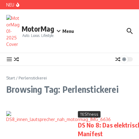
Zum Inhalt springen
NEU
DS No 8: Das elektrische Manifest
MotorMag
Menu
Auto. Luxus. Lifestyle.
PARIS: LOVE TOWN
Start
/
Perlenstickerei
Browsing Tag: Perlenstickerei
TESTness
DS No 8: Das elektrisc
CDE 2026: High Class Event in München
Manifest