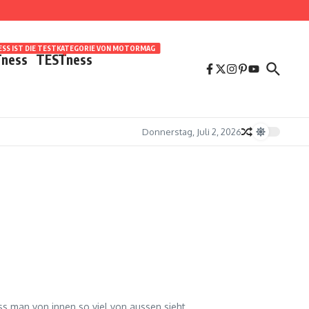
SS IST DIE TESTKATEGORIE VON MOTORMAG
ness
TESTness
Donnerstag, Juli 2, 2026
s man von innen so viel von aussen sieht....