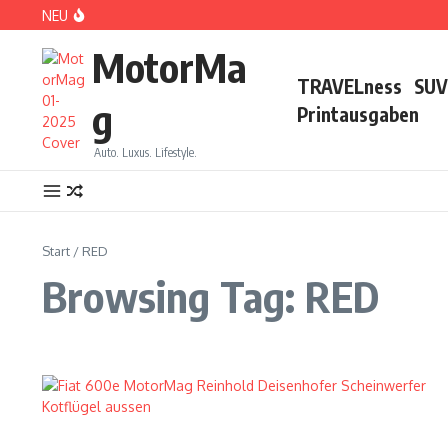
Zum Inhalt springen
NEU
DS No 8: Das elektrische Manifest
MotorMa
TRAVELness
SUV
g
Printausgaben
Auto. Luxus. Lifestyle.
PARIS: LOVE TOWN
Start
/
RED
Browsing Tag: RED
CDE 2026: High Class Event in München