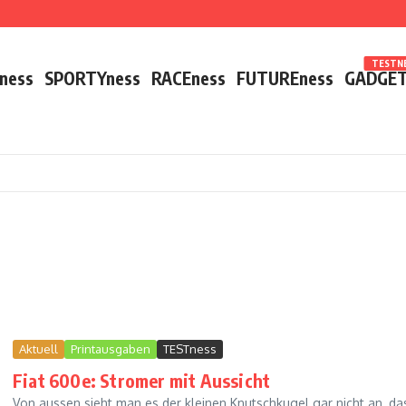
TESTNE
ness
SPORTYness
RACEness
FUTUREness
GADGET
Aktuell
Printausgaben
TESTness
Fiat 600e: Stromer mit Aussicht
Von aussen sieht man es der kleinen Knutschkugel gar nicht an, das