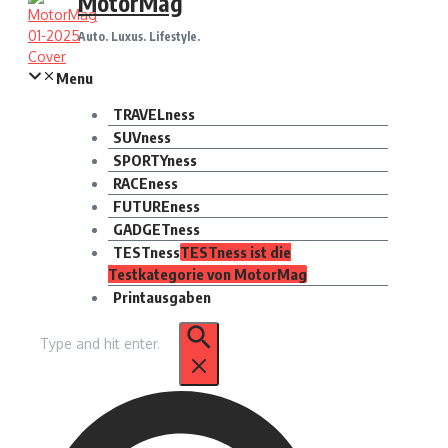
MotorMag
Auto. Luxus. Lifestyle.
Menu
TRAVELness
SUVness
SPORTYness
RACEness
FUTUREness
GADGETness
TESTness
TESTness ist die
Testkategorie von MotorMag
Printausgaben
Suchen
nach: