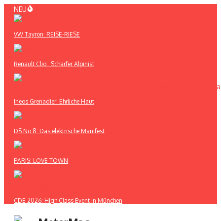
Zum
NEU
Inhalt
springen
VW Tayron: REISE-RIESE
Renault Clio: Scharfer Alpinist
Ineos Grenadier: Ehrliche Haut
DS No 8: Das elektrische Manifest
PARIS: LOVE TOWN
CDE 2026: High Class Event in München