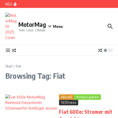
Zum Inhalt springen
NEU
DS No 8: Das elektrische Manifest
MotorMag
Menu
Auto. Luxus. Lifestyle.
PARIS: LOVE TOWN
Start
/
Fiat
Browsing Tag: Fiat
Aktuell
Printausgaben
TESTness
Fiat 600e: Stromer mit
CDE 2026: High Class Event in München