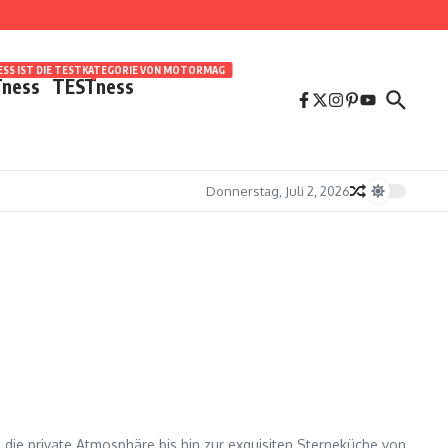
SS IST DIE TESTKATEGORIE VON MOTORMAG
ness
TESTness
Donnerstag, Juli 2, 2026
t, die private Atmosphäre bis hin zur exquisiten Sterneküche von