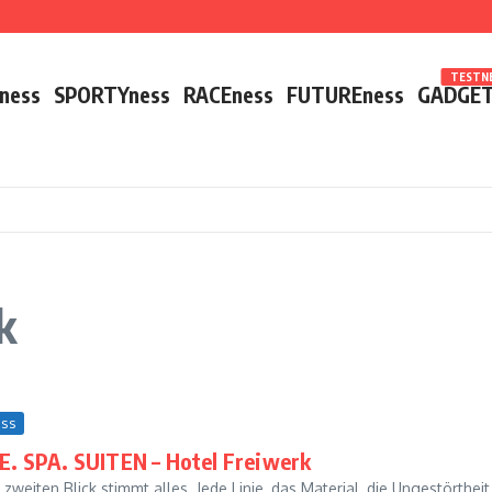
TESTNE
ness
SPORTYness
RACEness
FUTUREness
GADGET
k
ss
. SPA. SUITEN – Hotel Freiwerk
zweiten Blick stimmt alles. Jede Linie, das Material, die Ungestörthei