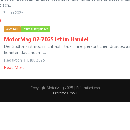
bisch....
31. Juli 2025
e
Aktuell
Printausgaben
MotorMag 02-2025 ist im Handel
Der Südharz ist noch nicht auf Platz 1 Ihrer persönlichen Urlaubswu
könnten das ändern....
Redaktion
1. Juli 2025
Read More
Copyright MotorMag 2025 | Präsentiert von
Proremo GmbH