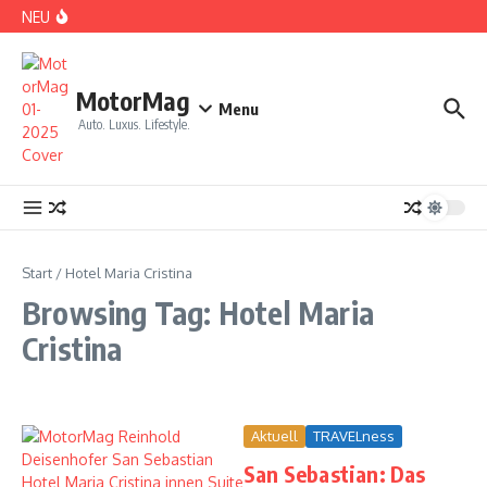
Zum Inhalt springen
NEU
DS No 8: Das elektrische Manifest
MotorMag
Menu
Auto. Luxus. Lifestyle.
PARIS: LOVE TOWN
Start
/
Hotel Maria Cristina
Browsing Tag: Hotel Maria
Cristina
Aktuell
TRAVELness
CDE 2026: High Class Event in München
San Sebastian: Das