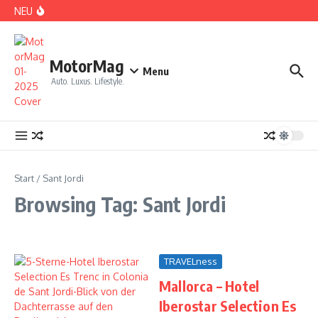
Zum Inhalt springen
NEU
DS No 8: Das elektrische Manifest
MotorMag
Menu
Auto. Luxus. Lifestyle.
PARIS: LOVE TOWN
Start
/
Sant Jordi
Browsing Tag: Sant Jordi
TRAVELness
Mallorca – Hotel
CDE 2026: High Class Event in München
Iberostar Selection Es