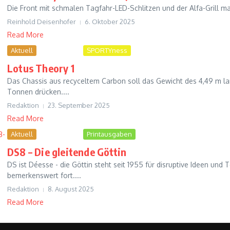
Die Front mit schmalen Tagfahr-LED-Schlitzen und der Alfa-Grill ma
Reinhold Deisenhofer
6. Oktober 2025
Read More
Aktuell
FUTUREness
SPORTYness
Lotus Theory 1
Das Chassis aus recyceltem Carbon soll das Gewicht des 4,49 m lan
Tonnen drücken....
Redaktion
23. September 2025
Read More
Aktuell
FUTUREness
Printausgaben
DS8 – Die gleitende Göttin
DS ist Déesse - die Göttin steht seit 1955 für disruptive Ideen und
bemerkenswert fort....
Redaktion
8. August 2025
Read More