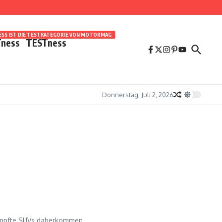
SS IST DIE TESTKATEGORIE VON MOTORMAG
ness
TESTness
Donnerstag, Juli 2, 2026
rumpfte SUVs daherkommen....