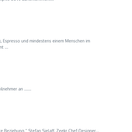
sik, Espresso und mindestens einem Menschen im
t ...
nehmer an ......
este Beziehung.“ Stefan Sielaff, Zeekr Chef-Designer...