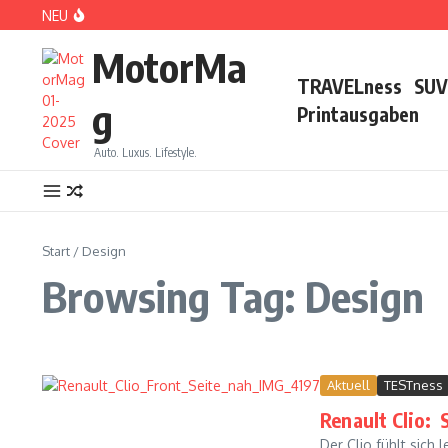
Zum Inhalt springen
NEU
DS No 8: Das elektrische Manifest
MotorMa
TRAVELness
SUV
g
Printausgaben
Auto. Luxus. Lifestyle.
PARIS: LOVE TOWN
Start
/
Design
Browsing Tag: Design
Aktuell
TESTness
Renault Clio: 
CDE 2026: High Class Event in München
Der Clio fühlt sich