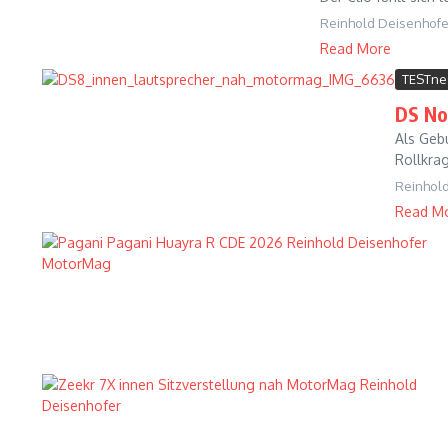
Reinhold Deisenhofe
Read More
TESTne
DS No
Als Geb
Rollkrag
Reinhol
Read M