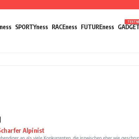
TESTNE
ness
SPORTYness
RACEness
FUTUREness
GADGET
Scharfer Alpinist
 lebendiger an als viele Konkurrenten, die inzwischen eher wie gesch