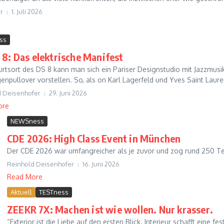
r
1. Juli 2026
ss
 8: Das elektrische Manifest
urtsort des DS 8 kann man sich ein Pariser Designstudio mit Jazzmu
enpullover vorstellen. So, als on Karl Lagerfeld und Yves Saint Lauren
d Deisenhofer
29. Juni 2026
ore
NEWSness
CDE 2026: High Class Event in München
Der CDE 2026 war umfangreicher als je zuvor und zog rund 250 Teil
Reinhold Deisenhofer
16. Juni 2026
Read More
Aktuell
TESTness
ZEEKR 7X: Machen ist wie wollen. Nur krasser.
“Exterior ist die Liebe auf den ersten Blick. Interieur schafft eine f