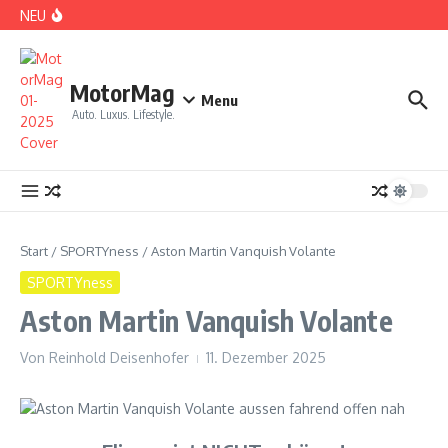
Zum Inhalt springen
NEU
DS No 8: Das elektrische Manifest
MotorMag
Menu
Auto. Luxus. Lifestyle.
PARIS: LOVE TOWN
Start
/
SPORTYness
/
Aston Martin Vanquish Volante
SPORTYness
Aston Martin Vanquish Volante
Von
Reinhold Deisenhofer
11. Dezember 2025
CDE 2026: High Class Event in München